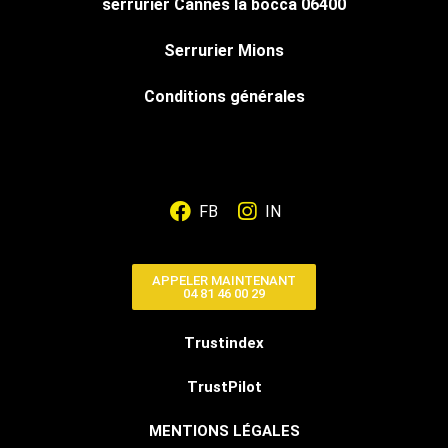
serrurier Cannes la bocca 06400
Serrurier Mions
Conditions générales
FB
IN
APPELER MAINTENANT
04 81 46 00 29
Trustindex
TrustPilot
MENTIONS LÉGALES