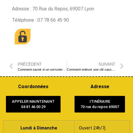
Adresse : 70 Rue du Repos, 69007 Lyon
Téléphone : 07 78 66 45 90
PRÉCÉDENT
SUIVANT
Comment savoir si un serrurier Lyon est sérieux ?
Comment enlever une clé cassée dans une serrure : Guide complet avec l’aide d’un serrurier Lyon
Coordonnées
Adresse
APPELER MAINTENANT
ITINÉRAIRE
04 81 46 00 29
70 rue du repos 69007
Lundi á Dimanche
Ouvert 24h/7j