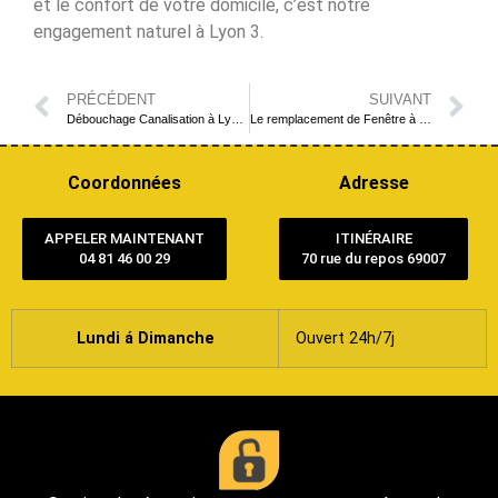
et le confort de votre domicile, c’est notre
engagement naturel à Lyon 3.
PRÉCÉDENT
SUIVANT
Débouchage Canalisation à Lyon et Ses Alentours : L’Expertise du Plombier Déboucheur Professionnel
Le remplacement de Fenêtre à Lyon 3 Dans les plus brefs délais
Coordonnées
Adresse
APPELER MAINTENANT
ITINÉRAIRE
04 81 46 00 29
70 rue du repos 69007
Lundi á Dimanche
Ouvert 24h/7j