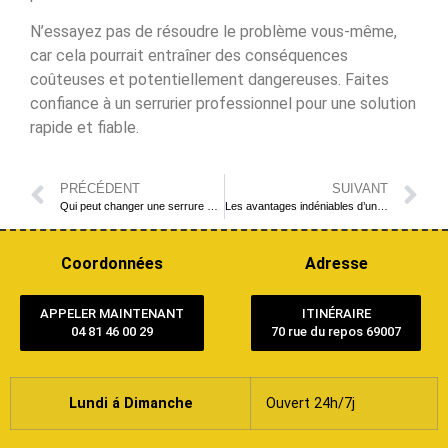
N’essayez pas de résoudre le problème vous-même,
car cela pourrait entraîner des conséquences
coûteuses et potentiellement dangereuses. Faites
confiance à un serrurier professionnel pour une solution
rapide et fiable.
PRÉCÉDENT
SUIVANT
Qui peut changer une serrure de porte ? Explication du rôle crucial du serrurier à Lyon
Les avantages indéniables d’une serrure 3 points installée par un serrurier à Lyon
Coordonnées
Adresse
APPELER MAINTENANT
ITINÉRAIRE
04 81 46 00 29
70 rue du repos 69007
Lundi á Dimanche
Ouvert 24h/7j