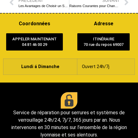
PRÉCÉDENT
SUIVANT
Les Avantages de Choisir un Serrurier Local à Lyon
Raisons Courantes pour Changer une Serrure : Garantir la Sécurité et la Tranquillité d’Esprit à Lyon
Coordonnées
Adresse
APPELER MAINTENANT
ITINÉRAIRE
04 81 46 00 29
70 rue du repos 69007
Lundi á Dimanche
Ouvert 24h/7j
Service de réparation pour serrures et systèmes de
verrouillage 24h/24, 7j/7, 365 jours par an. Nous
intervenons en 30 minutes sur l’ensemble de la région
lyonnaise et ses alentours.