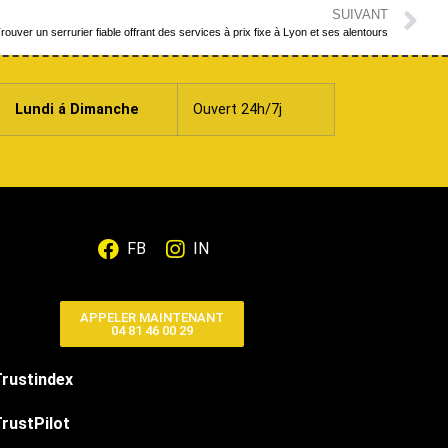
SUIVANT
rouver un serrurier fiable offrant des services à prix fixe à Lyon et ses alentours
Lundi á Dimanche
Ouvert 24h/7j
FB
IN
APPELER MAINTENANT
04 81 46 00 29
Trustindex
rustPilot